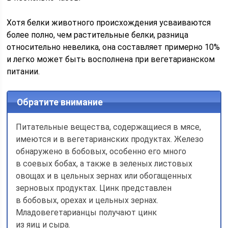
Хотя белки животного происхожде­ния усваиваются
более полно, чем рас­тительные белки, разница
относитель­но невелика, она составляет пример­но 10%
и легко может быть восполне­на при вегетарианском
питании.
Обратите внимание
Питательные вещества, содержа­щиеся в мясе,
имеются и в вегетари­анских продуктах. Железо
обнаруже­но в бобовых, особенно его много
в соевых бобах, а также в зеленых лис­товых
овощах и в цельных зернах или обогащенных
зерновых продуктах. Цинк представлен
в бобовых, орехах и цельных зернах.
Младовегетарианцы получают цинк
из яиц и сыра.