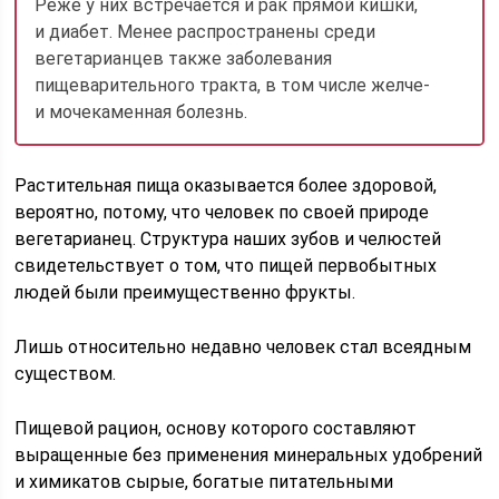
Реже у них встречается и рак прямой кишки,
и диабет. Менее распространены сре­ди
вегетарианцев также заболевания
пищеварительного тракта, в том чис­ле желче-
и мочекаменная болезнь.
Растительная пища оказывается бо­лее здоровой,
вероятно, потому, что человек по своей природе
вегетариа­нец. Структура наших зубов и челюс­тей
свидетельствует о том, что пищей первобытных
людей были преимущес­твенно фрукты.
Лишь относительно недавно человек стал всеядным
су­ществом.
Пищевой рацион, основу которого составляют
выращенные без применения минеральных удобрений
и химикатов сырые, богатые пита­тельными