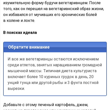
изумительную форму будучи ве­гетарианцем. После
того, как он пе­решел на вегетарианский образ жиз­ни,
он избавился от мучивших его хронических болей
в колене и локте.
В поисках идеала
Обратите внимание
И все же вегетарианцы остаются исключением
среди атлетов, занятых наращиванием громадной
мышечной массы. Типичная диета культуриста
включает более 10 куриных грудок в день, 20
унций тунца или другой рыбы и 3 фунта постной
вырезки.
Добавь­те с этому печеный картофель, джем,