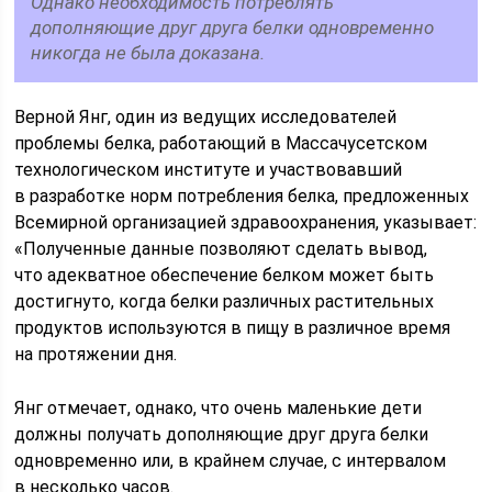
Однако необходимость потреблять
дополняющие друг друга белки од­новременно
никогда не была доказа­на.
Верной Янг, один из ведущих ис­следователей
проблемы белка, рабо­тающий в Массачусетском
технологи­ческом институте и участвовавший
в разработке норм потребления белка, предложенных
Всемирной организа­цией здравоохранения, указывает:
«Полученные данные позволяют сде­лать вывод,
что адекватное обеспече­ние белком может быть
достигнуто, когда белки различных растительных
продуктов используются в пищу в раз­личное время
на протяжении дня.
Янг отмечает, однако, что очень ма­ленькие дети
должны получать допол­няющие друг друга белки
одновременно или, в крайнем случае, с ин­тервалом
в несколько часов.