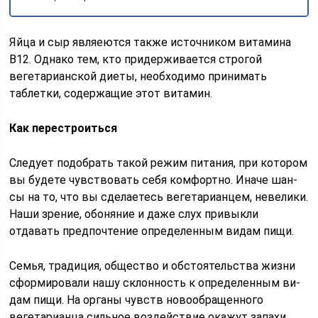
Яйца и сыр являеются также источ­ником витамина
В12. Однако тем, кто придерживается строгой
вегетариан­ской диеты, необходимо принимать
таблетки, содержащие этот витамин.
Как перестроиться
Следует подобрать такой режим пи­тания, при котором
вы будете чув­ствовать себя комфортно. Иначе шан­
сы на то, что вы сделаетесь вегетари­анцем, невелики.
Наши зрение, обо­няние и даже слух привыкли
отдавать предпочтение определенным видам пищи.
Семья, традиция, общество и обстоятельства жизни
сформировали нашу склонность к определенным ви­
дам пищи. На органы чувств новооб­ращенного
вегетарианца сильное воз­действие окажут запахи