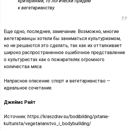
критериями, то логи­чески придем
к вегетарианству.
Еще одно, последнее, замечание. Возможно, многие
вегетарианцы хо­тели бы заниматься культуризмом,
но не решаются это сделать, так как их отталкивает
широко распространен­ное ошибочное представление
о куль­туристах как о пожирателях огромно­го
количества мяса.
Напрасное опасение: спорт и веге­тарианство —
идеальное сочетание.
Джеймс Райт
Источник:
https://kraszdrav.su/bodibilding/pitanie-
kulturista/vegetarianstvo_i_bodybuillding/