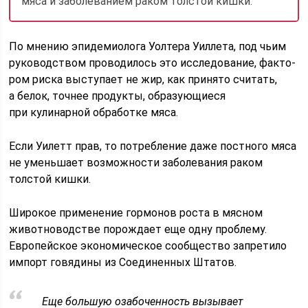
мяса и заболеванием раком толстой кишки.
По мнению эпидемиолога Уолтера Уиллета, под чьим
руководством про­водилось это исследование, факто­
ром риска выступает не жир, как при­нято считать,
а белок, точнее продук­ты, образующиеся
при кулинарной обработке мяса.
Если Уилетт прав, то потребление даже постного мяса
не уменьшает возможности заболевания раком
толстой кишки.
Широкое применение гормонов роста в мясном
животноводстве по­рождает еще одну проблему.
Европейское экономическое сообщество запретило
импорт го­вядины из Соединенных Штатов.
Еще большую озабоченность вызыва­ет