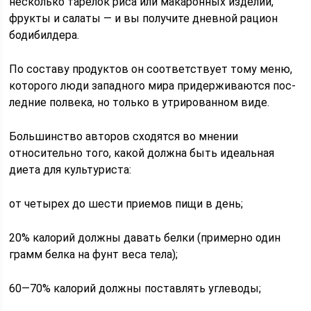
несколько тарелок риса или макарон­ных изделий,
фрукты и салаты — и вы получите дневной рацион
бодибилдера.
По составу продуктов он со­ответствует тому меню,
которого люди западного мира придерживаются пос­
ледние полвека, но только в утриро­ванном виде.
Большинство авторов сходятся во мнении
относительно того, какой до­лжна быть идеальная
диета для куль­туриста:
от четырех до шести приемов пищи в день;
20% калорий должны давать белки (примерно один
грамм белка на фунт веса тела);
60—70% калорий должны постав­лять углеводы;