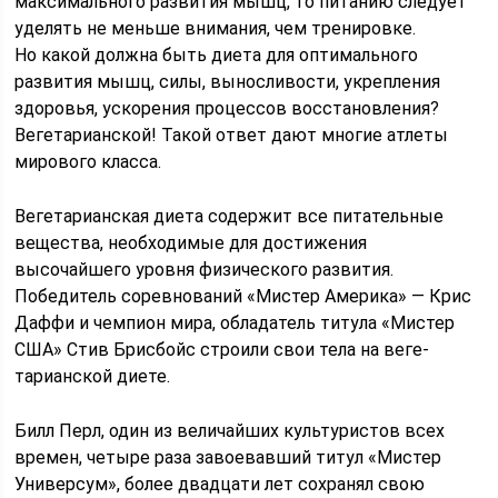
максимального развития мышц, то питанию следует
уделять не меньше внимания, чем тренировке.
Но какой должна быть диета для оп­тимального
развития мышц, силы, выносливости, укрепления
здоровья, ускорения процессов восстановления?
Вегетарианской! Такой ответ дают многие атлеты
мирового класса.
Ве­гетарианская диета содержит все пи­тательные
вещества, необходимые для достижения
высочайшего уровня фи­зического развития.
Победитель соревнований «Мистер Америка» — Крис
Даффи и чемпион мира, обла­датель титула «Мистер
США» Стив Брисбойс строили свои тела на веге­
тарианской диете.
Билл Перл, один из величайших культуристов всех
времен, четыре раза завоевавший титул «Мистер
Универ­сум», более двадцати лет сохранял свою