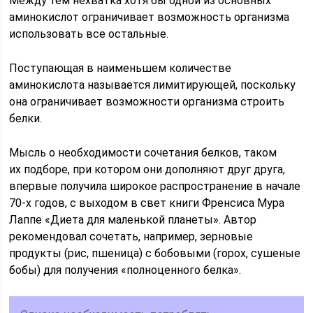
Между тем нехватка хотя бы одной из основных
аминокислот ограничивает возмож­ность организма
использовать все остальные.
Поступающая в наимень­шем количестве
аминокислота назы­вается лимитирующей, поскольку
она ограничивает возможности организ­ма строить
белки.
Мысль о необходимости сочетания белков, таком
их подборе, при кото­ром они дополняют друг друга,
впер­вые получила широкое распростране­ние в начале
70-х годов, с выходом в свет книги Френсиса Мура
Лаппе «Ди­ета для маленькой планеты». Автор
рекомендовал сочетать, например, зерновые
продукты (рис, пшеница) с бобовыми (горох, сушеные
бобы) для получения «полноценного белка».