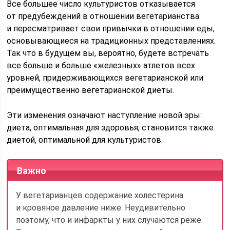
Все большее число культуристов отказывается
от предубеждений в от­ношении вегетарианства
и пересмат­ривает свои привычки в отношении еды,
основывающиеся на традицион­ных представлениях.
Так что в буду­щем вы, вероятно, будете встречать
все больше и больше «железных» ат­летов всех
уровней, придерживающих­ся вегетарианской или
преимущес­твенно вегетарианской диеты.
Эти изменения означают наступле­ние новой эры:
диета, оптимальная для здоровья, становится также
дие­той, оптимальной для культуристов.
Важно
У вегетарианцев содержание холес­терина
и кровяное давление ниже. Неудивительно
поэтому, что и инфар­кты у них случаются реже.