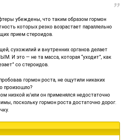
фтеры убеждены, что таким образом гормон
тность которых резко возрастает параллельно
щих прием стероидов.
ящей, сухожилий и внутренних органов делает
И это — не та масса, которая “уходит”, как
езает” со стероидов.
пробовав гормон роста, не ощутили никаких
то произошло?
ком низкой и/или он применялся недостаточно
имы, поскольку гормон роста достаточно дорог.
чку.