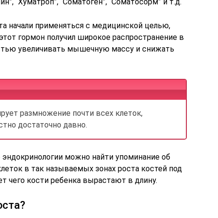
”, “Хуматроп”, “Соматоген”, “Соматосорм” и т.д.
та начали применяться с медицинской целью,
этот гормон получил широкое распространение в
ностью увеличивать мышечную массу и снижать
ирует размножение почти всех клеток,
стно достаточно давно.
о эндокринологии можно найти упоминание об
леток в так называемых зонах роста костей под
ет чего кости ребенка вырастают в длину.
оста?