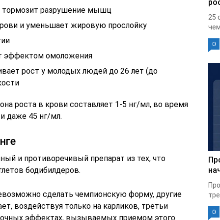
ро
– тормозит разрушение мышц
25 
рови и уменьшает жировую прослойку
чем
гии
0
ет эффектом омоложения
вает рост у молодых людей до 26 лет (до
кости
она роста в крови составляет 1-5 нг/мл, во время
и даже 45 нг/мл.
нге
ный и противоречивый препарат из тех, что
Пр
тлетов бодибилдеров.
на
Про
невозможно сделать чемпионскую форму, другие
тре
ает, воздействуя только на карликов, третьи
0
бочных эффектах, вызываемых приемом этого