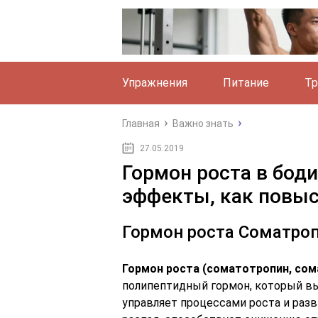
Упражнения
Питание
Тр
Главная
Важно знать
27.05.2019
Гормон роста в бод
эффекты, как повы
Гормон роста Соматро
Гормон роста (соматотропин, со
полипептидный гормон, который вы
управляет процессами роста и разв