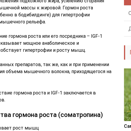
ложения подкожного жира, усилению сгорания
ышечной массы к жировой. Гормон роста
обенно в бодибилдинге) для гипертрофии
мышечного рельефа.
ие гормона роста или его посредника – IGF-1
оказывает мощное анаболическое и
собствует гипертрофии и росту мышц.
анных препаратов, так же, как и при применении
ния объема мышечного волокна, приходящегося на
ствие гормона роста и IGF-1 заключается в
ов.
тва гормона роста (соматропина)
Са
ывает рост мышц