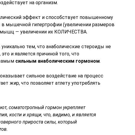
оздействует на организм.
болический эффект и способствует повышенному
я в мышечной гипертрофии (увеличении размеров
и мышц — увеличении их КОЛИЧЕСТВА.
уникально тем, что анаболические стероиды не
это и является причиной того, что
 самым
сильным анаболическим гормоном
.
оказывает сильное воздействие на процесс
ает жир, что позволяет атлету употреблять
чают, соматотропный гормон укрепляет
ия, кости и хрящи, что, видимо, и является
моверного прироста силы, который
тов.