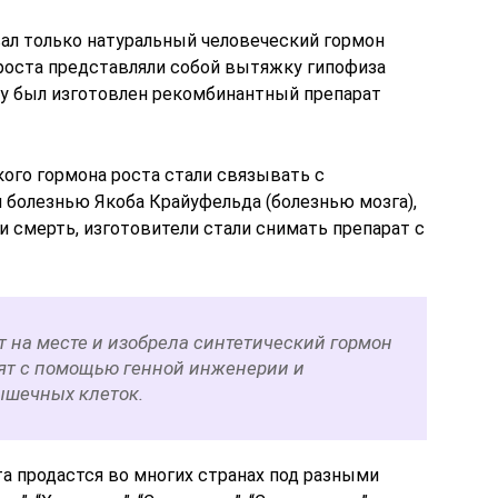
ал только натуральный человеческий гормон
роста представляли собой вытяжку гипофиза
ду был изготовлен рекомбинантный препарат
кого гормона роста стали связывать с
болезнью Якоба Крайуфельда (болезнью мозга),
 и смерть, изготовители стали снимать препарат с
ит на месте и изобрела синтетический гормон
дят с помощью генной инженерии и
шечных клеток.
а продастся во многих странах под разными