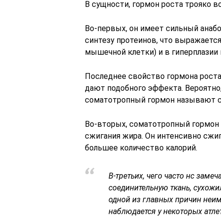
В сущности, гормон роста трояко в
Во-первых, он имеет сильный ана
синтезу протеинов, что выражаетс
мышечной клетки) и в гиперплази
Последнее свойство гормона роста 
дают подобного эффекта. Вероятно, 
соматотропный гормон называют
Во-вторых, соматотропный гормон 
сжигания жира. Он интенсивно сжиг
большее количество калорий.
В-третьих, чего часто нс заме
соединительную ткань, сухожил
одной из главных причин неи
наблюдается у некоторых атле