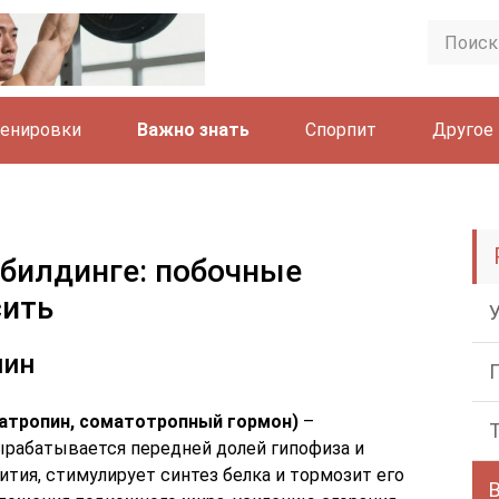
енировки
Важно знать
Спорпит
Другое
ибилдинге: побочные
сить
пин
матропин, соматотропный гормон)
–
рабатывается передней долей гипофиза и
ития, стимулирует синтез белка и тормозит его