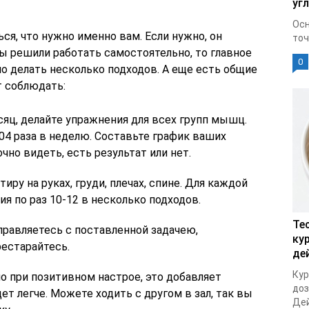
уг
Осн
я, что нужно именно вам. Если нужно, он
точ
ы решили работать самостоятельно, то главное
0
но делать несколько подходов. А еще есть общие
т соблюдать:
яц, делайте упражнения для всех групп мышц.
304 раза в неделю. Составьте график ваших
чно видеть, есть результат или нет.
иру на руках, груди, плечах, спине. Для каждой
 по раз 10-12 в несколько подходов.
Те
справляетесь с поставленной задачею,
ку
рестарайтесь.
де
Кур
о при позитивном настрое, это добавляет
доз
ет легче. Можете ходить с другом в зал, так вы
Дей