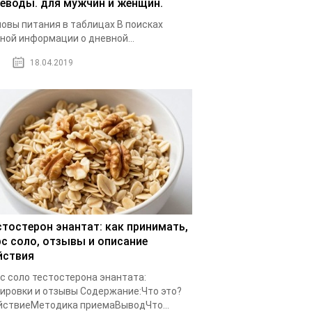
леводы. для мужчин и женщин.
овы питания в таблицах В поисках
ной информации о дневной...
18.04.2019
стостерон энантат: как принимать,
рс соло, отзывы и описание
йствия
с соло тестостерона энантата:
ировки и отзывы Cодержание:Что это?
ствиеМетодика приемаВыводЧто...