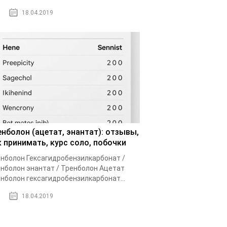
18.04.2019
енболон (ацетат, энантат): отзывы,
к принимать, курс соло, побочки
нболон Гексагидробензилкарбонат /
нболон энантат / Тренболон Ацетат
нболон гексагидробензилкарбонат...
18.04.2019