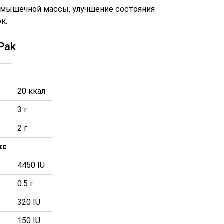
 мышечной массы, улучшение состояния
к.
Pak
20 ккал
3 г
2 г
кс
4450 IU
0.5 г
320 IU
150 IU