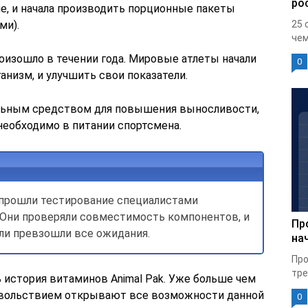
ро
е, и начала производить порционные пакеты
ми).
25 
чем
оизошло в течении года. Мировые атлеты начали
0
анизм, и улучшить свои показатели.
льным средством для повышения выносливости,
необходимо в питании спортсмена.
k прошли тестирование специалистами
 Они проверяли совместимость компонентов, и
Пр
ли превзошли все ожидания.
на
Про
тре
 история витаминов Animal Pak. Уже больше чем
овольствием открывают все возможности данной
0