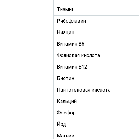
Тиамин
Рибофлавин
Ниацин
Витамин B6
Фолиевая кислота
Витамин В12
Биотин
Пантотеновая кислота
Кальций
Фосфор
Йод
Магний