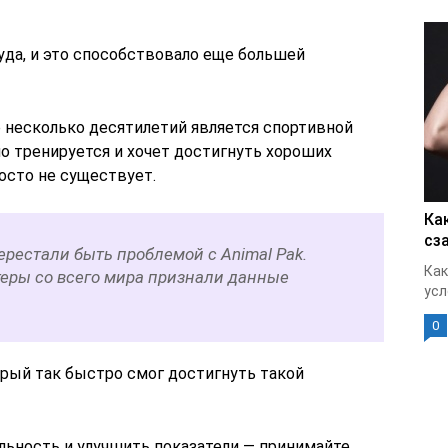
уда, и это способствовало еще большей
несколько десятилетий является спортивной
но тренируется и хочет достигнуть хороших
осто не существует.
Ка
сз
рестали быть проблемой с Animal Pak.
Как
еры со всего мира признали данные
усл
0
орый так быстро смог достигнуть такой
льность и улучшить показатели — принимайте