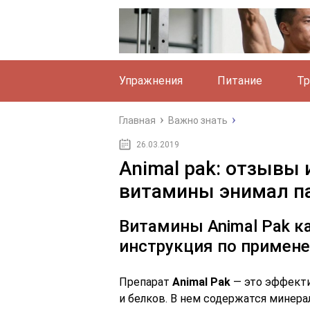
Упражнения
Питание
Тр
Главная
Важно знать
26.03.2019
Animal pak: отзывы 
витамины энимал па
Витамины Animal Pak ка
инструкция по примен
Препарат
Animal Pak
— это эффекти
и белков. В нем содержатся минер