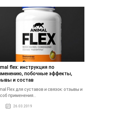
mal flex: инструкция по
именению, побочные эффекты,
зывы и состав
mal Flex для суставов и связок: отзывы и
соб применения...
26.03.2019