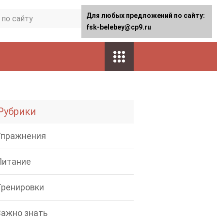
Для любых предложений по сайту:
fsk-belebey@cp9.ru
Рубрики
Упражнения
Питание
Тренировки
Важно знать