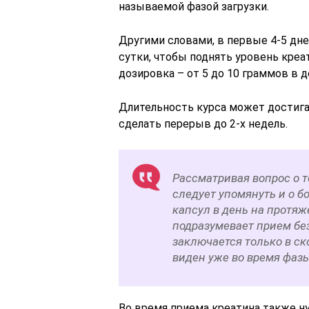
называемой фазой загрузки.
Другими словами, в первые 4-5 дн
сутки, чтобы поднять уровень кре
дозировка – от 5 до 10 граммов в д
Длительность курса может достигат
сделать перерыв до 2-х недель.
Рассматривая вопрос о т
следует упомянуть и о бо
капсул в день на протяже
подразумевает прием без
заключается только в ск
виден уже во время фазы
Во время приема креатина также н