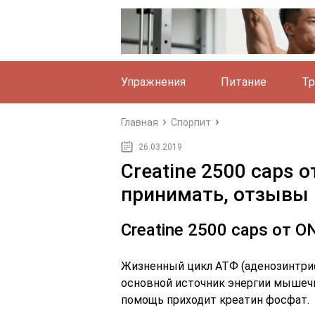
Упражнения
Питание
Тр
Главная
Спорпит
26.03.2019
Creatine 2500 caps о
принимать, отзывы
Creatine 2500 caps от O
Жизненный цикл АТФ (аденозинтриф
основной источник энергии мышечн
помощь приходит креатин фосфат.