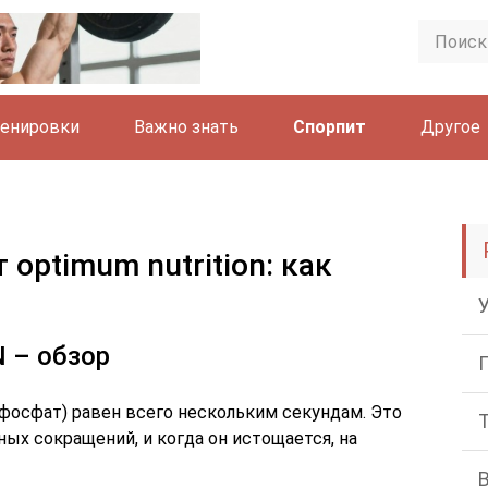
енировки
Важно знать
Спорпит
Другое
т optimum nutrition: как
N – обзор
осфат) равен всего нескольким секундам. Это
ых сокращений, и когда он истощается, на