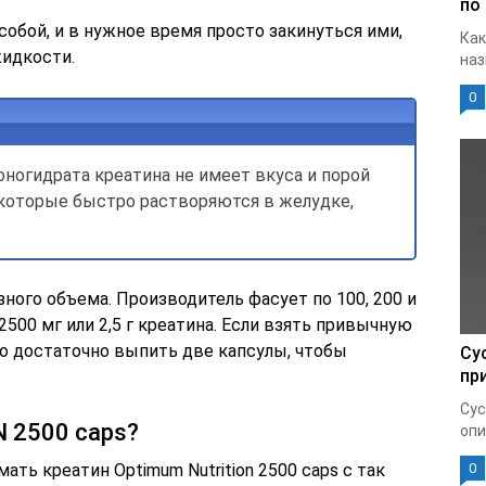
по
собой, и в нужное время просто закинуться ими,
Как
идкости.
наз
0
ногидрата креатина не имеет вкуса и порой
, которые быстро растворяются в желудке,
ного объема. Производитель фасует по 100, 200 и
2500 мг или 2,5 г креатина. Если взять привычную
 то достаточно выпить две капсулы, чтобы
Су
пр
Сус
N 2500 caps?
опи
ть креатин Optimum Nutrition 2500 caps с так
0