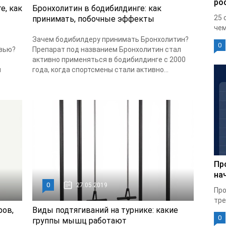
ро
е, как
Бронхолитин в бодибилдинге: как
25 
принимать, побочные эффекты
чем
Зачем бодибилдеру принимать Бронхолитин?
0
овью?
Препарат под названием Бронхолитин стал
активно применяться в бодибилдинге с 2000
й
года, когда спортсмены стали активно...
Пр
на
0
27.05.2019
Про
тре
ров,
Виды подтягиваний на турнике: какие
0
группы мышц работают