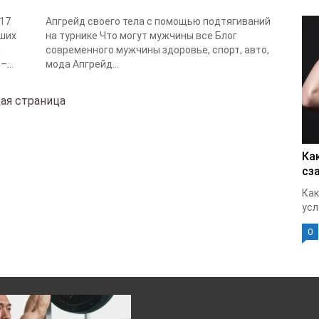
017
Апгрейд своего тела с помощью подтягиваний
ших
на турнике Что могут мужчины все Блог
ы
современного мужчины здоровье, спорт, авто,
...
мода Апгрейд...
ая страница
Ка
сз
Как
усл
0